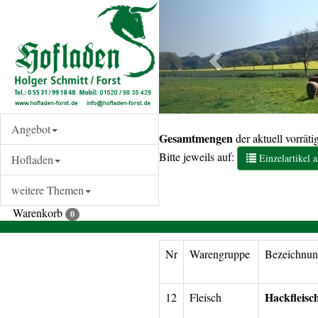
Angebot
Gesamtmengen
der aktuell vorrät
Bitte jeweils auf:
Einzelartikel 
Hofladen
weitere Themen
Warenkorb
0
Nr
Warengruppe
Bezeichnu
Hackfleisc
12
Fleisch