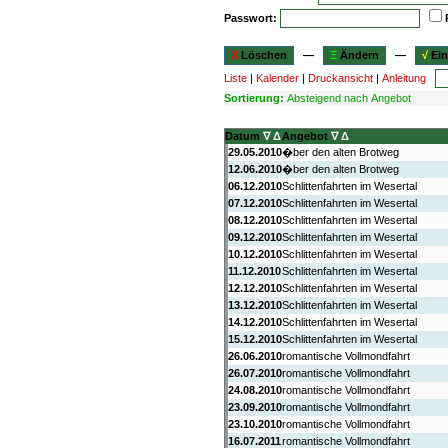
Passwort:
X
Löschen
—
Ξ
Ändern
—
√
Ein
Liste
|
Kalender
|
Druckansicht
|
Anleitung
Sortierung:
Absteigend nach Angebot
Datum
∇
Δ
Angebot
∇
Δ
29.05.2010
�ber den alten Brotweg
12.06.2010
�ber den alten Brotweg
06.12.2010
Schlittenfahrten im Wesertal
07.12.2010
Schlittenfahrten im Wesertal
08.12.2010
Schlittenfahrten im Wesertal
09.12.2010
Schlittenfahrten im Wesertal
10.12.2010
Schlittenfahrten im Wesertal
11.12.2010
Schlittenfahrten im Wesertal
12.12.2010
Schlittenfahrten im Wesertal
13.12.2010
Schlittenfahrten im Wesertal
14.12.2010
Schlittenfahrten im Wesertal
15.12.2010
Schlittenfahrten im Wesertal
26.06.2010
romantische Vollmondfahrt
26.07.2010
romantische Vollmondfahrt
24.08.2010
romantische Vollmondfahrt
23.09.2010
romantische Vollmondfahrt
23.10.2010
romantische Vollmondfahrt
16.07.2011
romantische Vollmondfahrt