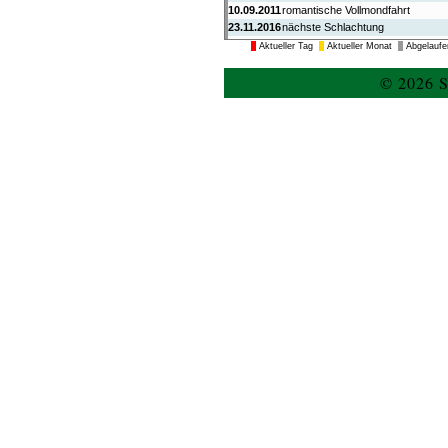
10.09.2011
romantische Vollmondfahrt
23.11.2016
nächste Schlachtung
10.12.2016
bestellte Waren fertig zur Abholun
Aktueller Tag
Aktueller Monat
Abgelaufe
06.06.2010
Auf alten Treidelpfaden
13.06.2010
Auf alten Treidelpfaden
© 2026 S
30.05.2010
Aschenputtel
04.06.2010
Abendd�mmerung