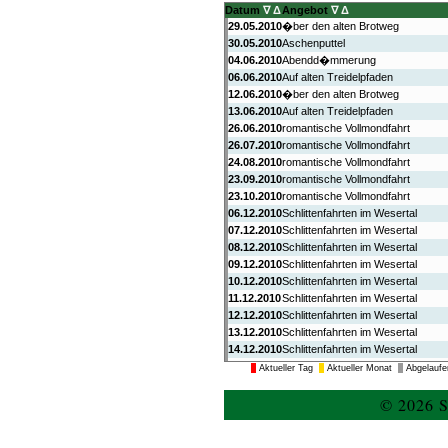
Datum
∇
Δ
Angebot
∇
Δ
29.05.2010
�ber den alten Brotweg
30.05.2010
Aschenputtel
04.06.2010
Abendd�mmerung
06.06.2010
Auf alten Treidelpfaden
12.06.2010
�ber den alten Brotweg
13.06.2010
Auf alten Treidelpfaden
26.06.2010
romantische Vollmondfahrt
26.07.2010
romantische Vollmondfahrt
24.08.2010
romantische Vollmondfahrt
23.09.2010
romantische Vollmondfahrt
23.10.2010
romantische Vollmondfahrt
06.12.2010
Schlittenfahrten im Wesertal
07.12.2010
Schlittenfahrten im Wesertal
08.12.2010
Schlittenfahrten im Wesertal
09.12.2010
Schlittenfahrten im Wesertal
10.12.2010
Schlittenfahrten im Wesertal
11.12.2010
Schlittenfahrten im Wesertal
12.12.2010
Schlittenfahrten im Wesertal
13.12.2010
Schlittenfahrten im Wesertal
14.12.2010
Schlittenfahrten im Wesertal
15.12.2010
Schlittenfahrten im Wesertal
Aktueller Tag
Aktueller Monat
Abgelaufe
16.07.2011
romantische Vollmondfahrt
10.09.2011
romantische Vollmondfahrt
© 2026 S
23.11.2016
nächste Schlachtung
10.12.2016
bestellte Waren fertig zur Abholun