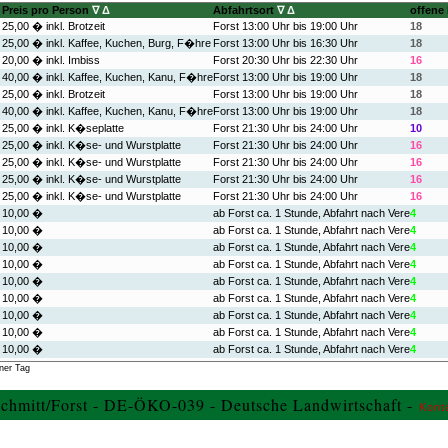
Preis pro Person
∇
Δ
Abfahrtsort
∇
Δ
offene
25,00 � inkl. Brotzeit
Forst 13:00 Uhr bis 19:00 Uhr
18
25,00 � inkl. Kaffee, Kuchen, Burg, F�hre
Forst 13:00 Uhr bis 16:30 Uhr
18
20,00 � inkl. Imbiss
Forst 20:30 Uhr bis 22:30 Uhr
16
40,00 � inkl. Kaffee, Kuchen, Kanu, F�hre
Forst 13:00 Uhr bis 19:00 Uhr
18
25,00 � inkl. Brotzeit
Forst 13:00 Uhr bis 19:00 Uhr
18
40,00 � inkl. Kaffee, Kuchen, Kanu, F�hre
Forst 13:00 Uhr bis 19:00 Uhr
18
25,00 � inkl. K�seplatte
Forst 21:30 Uhr bis 24:00 Uhr
10
25,00 � inkl. K�se- und Wurstplatte
Forst 21:30 Uhr bis 24:00 Uhr
16
25,00 � inkl. K�se- und Wurstplatte
Forst 21:30 Uhr bis 24:00 Uhr
16
25,00 � inkl. K�se- und Wurstplatte
Forst 21:30 Uhr bis 24:00 Uhr
16
25,00 � inkl. K�se- und Wurstplatte
Forst 21:30 Uhr bis 24:00 Uhr
16
10,00 �
ab Forst ca. 1 Stunde, Abfahrt nach Vere
4
10,00 �
ab Forst ca. 1 Stunde, Abfahrt nach Vere
4
10,00 �
ab Forst ca. 1 Stunde, Abfahrt nach Vere
4
10,00 �
ab Forst ca. 1 Stunde, Abfahrt nach Vere
4
10,00 �
ab Forst ca. 1 Stunde, Abfahrt nach Vere
4
10,00 �
ab Forst ca. 1 Stunde, Abfahrt nach Vere
4
10,00 �
ab Forst ca. 1 Stunde, Abfahrt nach Vere
4
10,00 �
ab Forst ca. 1 Stunde, Abfahrt nach Vere
4
10,00 �
ab Forst ca. 1 Stunde, Abfahrt nach Vere
4
10,00 �
ab Forst ca. 1 Stunde, Abfahrt nach Vere
4
ner Tag
25,00 � inkl. K�se- und Wurstplatte
Forst 21:00 Uhr bis 23:30 Uhr
8
chmitt/Forst - DE-ÖKO-039 - Deutsche Landwirtschaft -
25,00 � inkl. K�se- und Wurstplatte
Forst 20:00 Uhr bis 22:30 Uhr
14
Kont
Forst
0
g
Forst
18