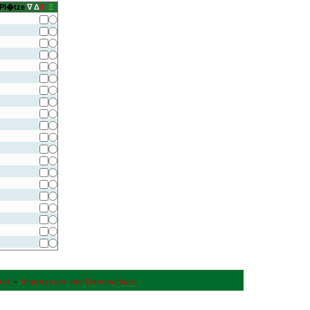
 Pl�tze
∇
Δ
X
Ξ
-
akt
Impressum und Datenschutz