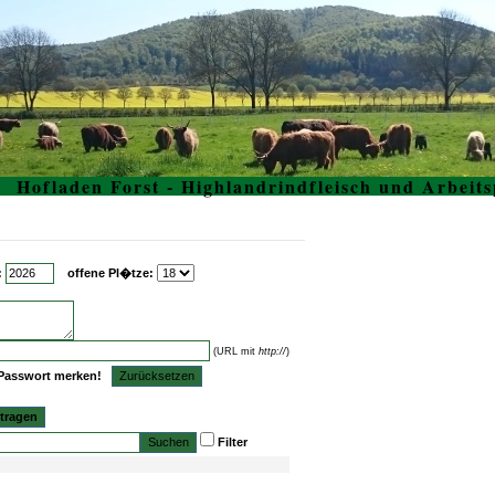
Hofladen Forst - Highlandrindfleisch und Arbeits
:
offene Pl�tze:
(URL mit
http://
)
Passwort merken!
tragen
Filter