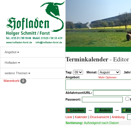
Angebot
Terminkalender
- Editor
Hofladen
Tag:
Monat:
Jahr
weitere Themen
Angebot:
Mehr Optionen
Warenkorb
0
Abfahrtsort/URL:
Passwort:
X
Löschen
—
Ξ
Ändern
—
√
Ein
Liste
|
Kalender
|
Druckansicht
|
Anleitung
Sortierung:
Aufsteigend nach Datum