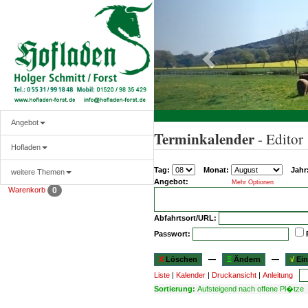
Angebot
Terminkalender
- Editor
Hofladen
Tag:
Monat:
Jahr
weitere Themen
Angebot:
Mehr Optionen
Warenkorb
0
Abfahrtsort/URL:
Passwort:
X
Löschen
—
Ξ
Ändern
—
√
Ein
Liste
|
Kalender
|
Druckansicht
|
Anleitung
Sortierung:
Aufsteigend nach offene Pl�tze