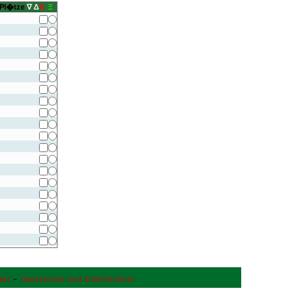
 Pl�tze
∇
Δ
X
Ξ
-
akt
Impressum und Datenschutz