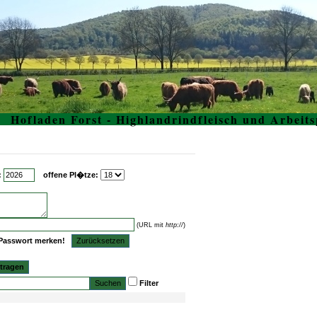
Hofladen Forst - Highlandrindfleisch und Arbeits
:
offene Pl�tze:
(URL mit
http://
)
Passwort merken!
tragen
Filter