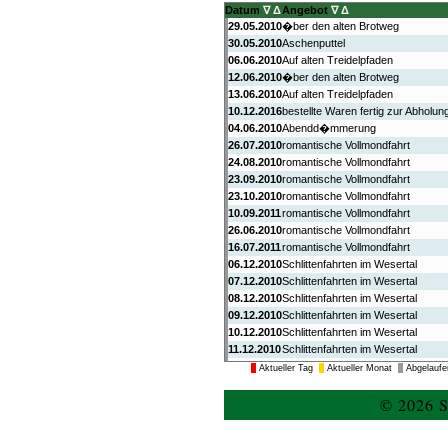
Datum
∇
Δ
Angebot
∇
Δ
29.05.2010
�ber den alten Brotweg
30.05.2010
Aschenputtel
06.06.2010
Auf alten Treidelpfaden
12.06.2010
�ber den alten Brotweg
13.06.2010
Auf alten Treidelpfaden
10.12.2016
bestellte Waren fertig zur Abholun
04.06.2010
Abendd�mmerung
26.07.2010
romantische Vollmondfahrt
24.08.2010
romantische Vollmondfahrt
23.09.2010
romantische Vollmondfahrt
23.10.2010
romantische Vollmondfahrt
10.09.2011
romantische Vollmondfahrt
26.06.2010
romantische Vollmondfahrt
16.07.2011
romantische Vollmondfahrt
06.12.2010
Schlittenfahrten im Wesertal
07.12.2010
Schlittenfahrten im Wesertal
08.12.2010
Schlittenfahrten im Wesertal
09.12.2010
Schlittenfahrten im Wesertal
10.12.2010
Schlittenfahrten im Wesertal
11.12.2010
Schlittenfahrten im Wesertal
12.12.2010
Schlittenfahrten im Wesertal
Aktueller Tag
Aktueller Monat
Abgelaufe
13.12.2010
Schlittenfahrten im Wesertal
14.12.2010
Schlittenfahrten im Wesertal
© 2026 S
15.12.2010
Schlittenfahrten im Wesertal
23.11.2016
nächste Schlachtung