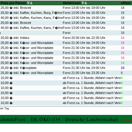
Preis pro Person
∇
Δ
Abfahrtsort
∇
Δ
offene
25,00 � inkl. Brotzeit
Forst 13:00 Uhr bis 19:00 Uhr
18
25,00 � inkl. Kaffee, Kuchen, Burg, F�hre
Forst 13:00 Uhr bis 16:30 Uhr
18
40,00 � inkl. Kaffee, Kuchen, Kanu, F�hre
Forst 13:00 Uhr bis 19:00 Uhr
18
25,00 � inkl. Brotzeit
Forst 13:00 Uhr bis 19:00 Uhr
18
40,00 � inkl. Kaffee, Kuchen, Kanu, F�hre
Forst 13:00 Uhr bis 19:00 Uhr
18
g
Forst
18
20,00 � inkl. Imbiss
Forst 20:30 Uhr bis 22:30 Uhr
16
25,00 � inkl. K�se- und Wurstplatte
Forst 21:30 Uhr bis 24:00 Uhr
16
25,00 � inkl. K�se- und Wurstplatte
Forst 21:30 Uhr bis 24:00 Uhr
16
25,00 � inkl. K�se- und Wurstplatte
Forst 21:30 Uhr bis 24:00 Uhr
16
25,00 � inkl. K�se- und Wurstplatte
Forst 21:30 Uhr bis 24:00 Uhr
16
25,00 � inkl. K�se- und Wurstplatte
Forst 20:00 Uhr bis 22:30 Uhr
14
25,00 � inkl. K�seplatte
Forst 21:30 Uhr bis 24:00 Uhr
10
25,00 � inkl. K�se- und Wurstplatte
Forst 21:00 Uhr bis 23:30 Uhr
8
10,00 �
ab Forst ca. 1 Stunde, Abfahrt nach Vere
4
10,00 �
ab Forst ca. 1 Stunde, Abfahrt nach Vere
4
10,00 �
ab Forst ca. 1 Stunde, Abfahrt nach Vere
4
10,00 �
ab Forst ca. 1 Stunde, Abfahrt nach Vere
4
10,00 �
ab Forst ca. 1 Stunde, Abfahrt nach Vere
4
10,00 �
ab Forst ca. 1 Stunde, Abfahrt nach Vere
4
10,00 �
ab Forst ca. 1 Stunde, Abfahrt nach Vere
4
ner Tag
10,00 �
ab Forst ca. 1 Stunde, Abfahrt nach Vere
4
chmitt/Forst - DE-ÖKO-039 - Deutsche Landwirtschaft -
10,00 �
ab Forst ca. 1 Stunde, Abfahrt nach Vere
4
Kont
10,00 �
ab Forst ca. 1 Stunde, Abfahrt nach Vere
4
Forst
0